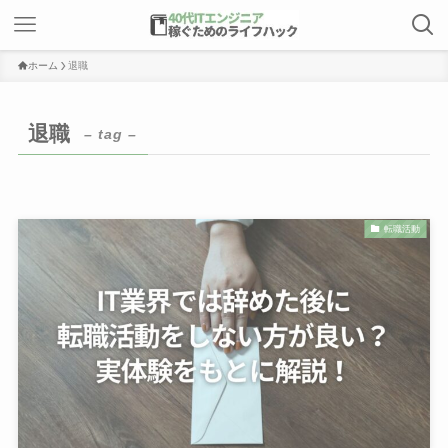
ホーム
退職
退職
– tag –
転職活動