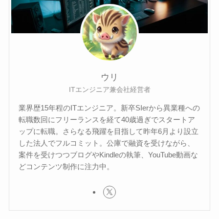
ウリ
ITエンジニア兼会社経営者
業界歴15年程のITエンジニア。新卒SIerから異業種への
転職数回にフリーランスを経て40歳過ぎでスタートア
ップに転職。さらなる飛躍を目指して昨年6月より設立
した法人でフルコミット。公庫で融資を受けながら、
案件を受けつつブログやKindleの執筆、YouTube動画な
どコンテンツ制作に注力中。