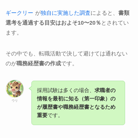
ギークリー
が
独自に実施した調査
によると、
書類
選考を通過する目安はおよそ10〜20％
とされてい
ます。
その中でも、転職活動で決して避けては通れない
のが
職務経歴書の作成
です。
採用試験は多くの場合、
求職者の
情報を最初に知る（第一印象）の
ウリ
が履歴書や職務経歴書となるため
重要
です。