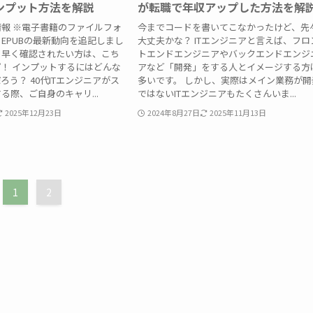
ンプット方法を解説
が転職で年収アップした方法を解
更新情報 ※電子書籍のファイルフォ
今までコードを書いてこなかったけど、先
EPUBの最新動向を追記しまし
大丈夫かな？ ITエンジニアと言えば、フロ
ち早く確認されたい方は、こち
トエンドエンジニアやバックエンドエンジ
！ インプットするにはどんな
アなど「開発」をする人とイメージする方
ろう？ 40代ITエンジニアがス
多いです。 しかし、実際はメイン業務が開
る際、ご自身のキャリ...
ではないITエンジニアもたくさんいま...
2025年12月23日
2024年8月27日
2025年11月13日
1
2