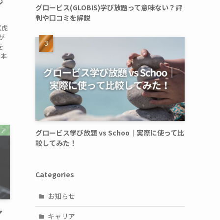
ジ
グロービス(GLOBIS)学び放題って意味ない？評
判や口コミを解説
（虎
が
を
資本
リア
グロービス学び放題 vs Schoo｜実際に使って比
較してみた！
Categories
お知らせ
ア
キャリア