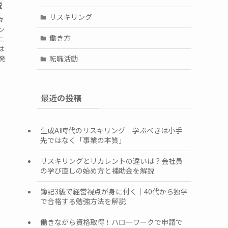
説
リスキリング
々
ン
働き方
ニ
は
発
転職活動
最近の投稿
生成AI時代のリスキリング｜学ぶべきは小手
先ではなく「事業の本質」
リスキリングとリカレントの違いは？会社員
の学び直しの始め方と補助金を解説
簿記3級で経営視点が身に付く｜40代から独学
で合格する勉強方法を解説
働きながら資格取得！ハローワークで申請で