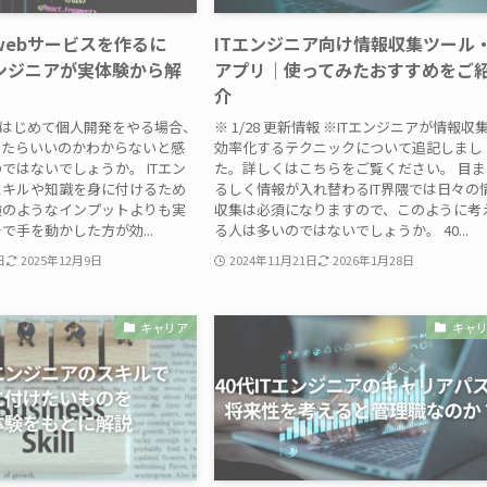
webサービスを作るに
ITエンジニア向け情報収集ツール
エンジニアが実体験から解
アプリ｜使ってみたおすすめをご
介
がはじめて個人開発をやる場合、
※ 1/28 更新情報 ※ITエンジニアが情報収
めたらいいのかわからないと感
効率化するテクニックについて追記しまし
ではないでしょうか。 ITエン
た。詳しくはこちらをご覧ください。 目ま
スキルや知識を身に付けるため
るしく情報が入れ替わるIT界隈では日々の
験のようなインプットよりも実
収集は必須になりますので、このように考
で手を動かした方が効...
る人は多いのではないでしょうか。 40...
日
2025年12月9日
2024年11月21日
2026年1月28日
キャリア
キャ