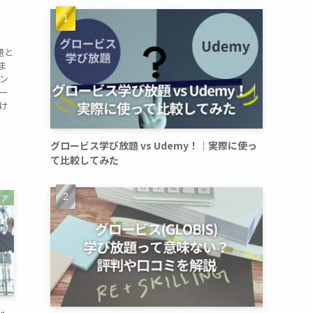
｜
題と
ま
ン
ー
け
グロービス学び放題 vs Udemy！｜実際に使っ
て比較してみた
リア