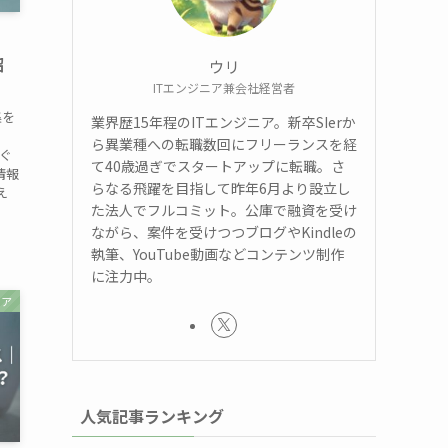
・
紹
ウリ
ITエンジニア兼会社経営者
集を
業界歴15年程のITエンジニア。新卒SIerか
ら異業種への転職数回にフリーランスを経
ぐ
て40歳過ぎでスタートアップに転職。さ
情報
らなる飛躍を目指して昨年6月より設立し
え
た法人でフルコミット。公庫で融資を受け
ながら、案件を受けつつブログやKindleの
執筆、YouTube動画などコンテンツ制作
に注力中。
リア
人気記事ランキング