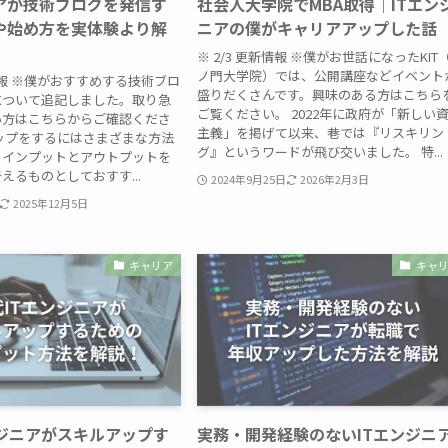
ニアが技術ブログを発信す
社会人大学院でMBA取得｜ITエン
や始め方を実体験より解
ニアの僕がキャリアアップした話
※ 2/3 更新情報 ※僕がお世話になったKIT
ノ門大学院）では、公開講座などイベント
新情報 ※僕がおすすめする技術ブロ
盛りだくさんです。興味のある方はこちら
について追記しました。取り急
ご覧ください。 2022年に政府が「新しい
い方はこちらからご確認くださ
主義」を掲げて以来、巷では『リスキリン
ップをするにはさまざまな方法
グ』というワードが飛び交いました。 特...
、インプットとアウトプットを
えるものとしておすす...
2024年9月25日
2026年2月3日
2025年12月5日
キャリア
キャ
ンジニアがスキルアップす
実務・開発経験のないITエンジニ