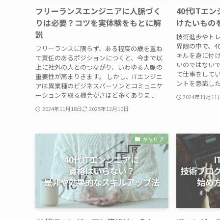
フリーランスエンジニアに人脈づく
40代ITエ
りは必要？コツを実体験をもとに解
けたいもの
説
技術進歩やトレ
界隈の中で、4
フリーランスに限らず、ある程度の歳を重ね
キルを身に付
て責任のあるポジションにつくと、今まで以
いのではないで
上に社外の人とのつながり、いわゆる人脈の
て仕事をしてい
重要性が高まりきます。 しかし、ITエンジニ
ントを意識した
アは異業種のビジネスパーソンとコミュニケ
ーションを取る機会がさほど多くありま...
2024年11月11
2024年11月18日
2025年12月10日
キャリア