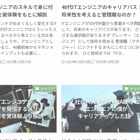
ンジニアのスキルで身に付
40代ITエンジニアのキャリアパス
を実体験をもとに解説
将来性を考えると管理職なのか？
ンドがめまぐるしく変化するIT
ITエンジニアが30代中盤から意識すべき問
0代ITエンジニアはどういったス
して、将来のキャリアパスがあります。 さ
けるべきかと考えている方は多
ざまな選択肢がありますが プレーヤー（エ
しょうか。 ITエンジニアとし
ジニア）として技術を究める 管理職（マネ
ると、40歳前後からマネジメ
ジャー）にシフトする おもにこの２つに分
インプットも必要に...
られます。 ひと昔前までは「ITエ...
日
2025年12月15日
2024年10月18日
2025年10月3日
キャリア
キャ